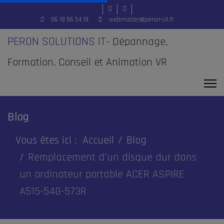
06 18 86 54 19
webmaster@peron-sit.fr
PERON SOLUTIONS IT
- Dépannage,
Formation, Conseil et Animation VR
Blog
Vous êtes ici :
Accueil
Blog
Remplacement d'un disque dur dans
un ordinateur portable ACER ASPIRE
A515-54G-573R