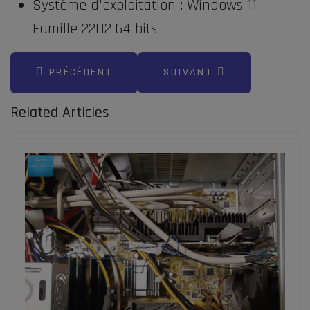
Système d'exploitation : Windows 11
Famille 22H2 64 bits
ARTICLE PRÉCÉDENT : MONTAGE D'UN MINI-PC 
ARTICLE SUIVANT : RÉCU
PRÉCÉDENT
SUIVANT
Related Articles