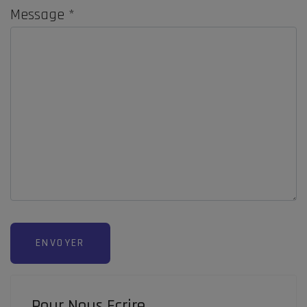
Message
*
Système Captcha
*
ENVOYER
Pour Nous Ecrire