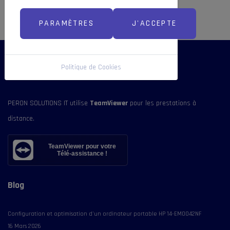
PARAMÈTRES
J'ACCEPTE
Politique de Cookies
Informations
PERON SOLUTIONS IT utilise
TeamViewer
pour les prestations à
distance.
TeamViewer pour votre
Télé-assistance !
Blog
Configuration et optimisation d'un ordinateur portable HP 14-EM0042NF
16 Mars 2026