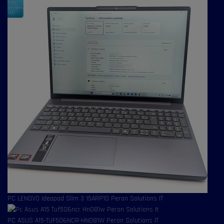
PC LENOVO Ideapad Slim 3 15ARP10 Peron Solutions IT
PC ASUS A15-TUF506NCR-HN081W Peron Solutions IT