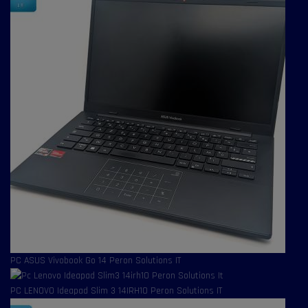
PC ASUS Vivobook Go 14 Peron Solutions IT
PC LENOVO Ideapad Slim 3 14IRH10 Peron Solutions IT